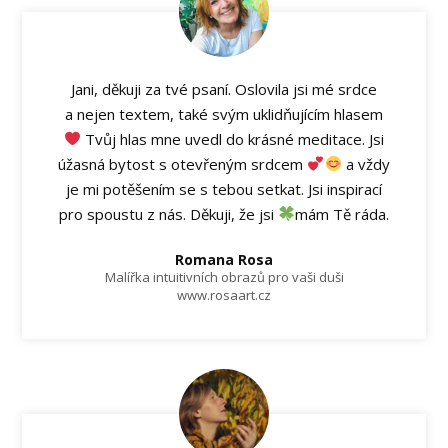
Jani, děkuji za tvé psaní. Oslovila jsi mé srdce
a nejen textem, také svým uklidňujícím hlasem
Tvůj hlas mne uvedl do krásné meditace. Jsi
úžasná bytost s otevřeným srdcem
a vždy
je mi potěšením se s tebou setkat. Jsi inspirací
pro spoustu z nás. Děkuji, že jsi
mám Tě ráda.
Romana Rosa
Malířka intuitivních obrazů pro vaši duši
www.rosaart.cz