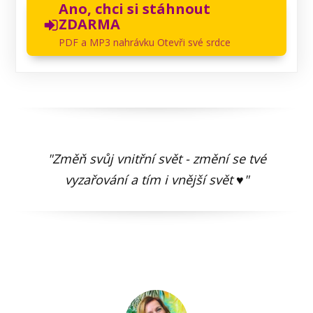
Ano, chci si stáhnout
ZDARMA
PDF a MP3 nahrávku Otevři své srdce
"Změň svůj vnitřní svět - změní se tvé
vyzařování a tím i vnější svět ♥"