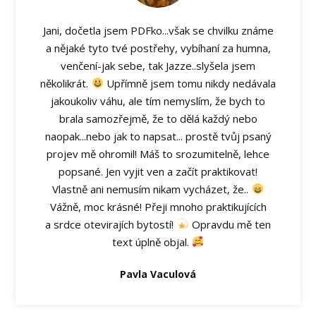
Jani, dočetla jsem PDFko...však se chvilku známe
a nějaké tyto tvé postřehy, vybíhaní za humna,
venčení-jak sebe, tak Jazze..slyšela jsem
několikrát.
Upřímně jsem tomu nikdy nedávala
jakoukoliv váhu, ale tím nemyslím, že bych to
brala samozřejmě, že to dělá každý nebo
naopak...nebo jak to napsat... prostě tvůj psaný
projev mě ohromil! Máš to srozumitelně, lehce
popsané. Jen vyjit ven a začít praktikovat!
Vlastně ani nemusím nikam vycházet, že..
Vážně, moc krásné! Přeji mnoho praktikujících
a srdce otevirajích bytostí!
Opravdu mě ten
text úplně objal.
Pavla Vaculová