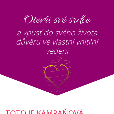
Otevři své srdce
a vpusť do svého života
důvěru ve vlastní vnitřní
vedení
TOTO JE KAMPAŇOVÁ