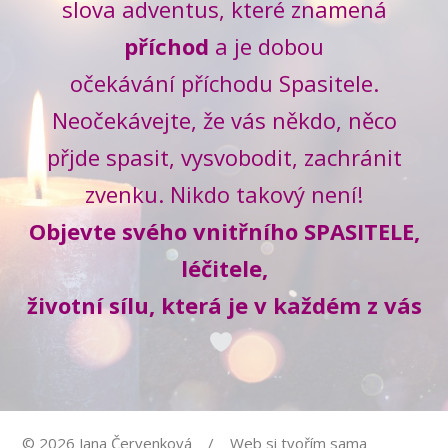
slova adventus, které znamená
příchod
a je dobou
očekávání příchodu Spasitele.
Neočekávejte, že vás někdo, něco
přjde spasit, vysvobodit, zachránit
zvenku. Nikdo takový není!
Objevte svého vnitřního SPASITELE,
léčitele,
životní sílu, která je v každém z vás
© 2026 Jana Červenková / Web si tvořím sama