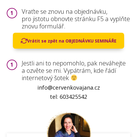
Vraťte se znovu na objednávku,
1
pro jistotu obnovte stránku F5 a vyplňte
znovu formulář.
Vrátit se zpět na OBJEDNÁVKU SEMINÁŘE
Jestli ani to nepomohlo, pak neváhejte
1
a ozvěte se mi. Vypátrám, kde řádí
internetový šotek
info@cervenkovajana.cz
tel: 603425542