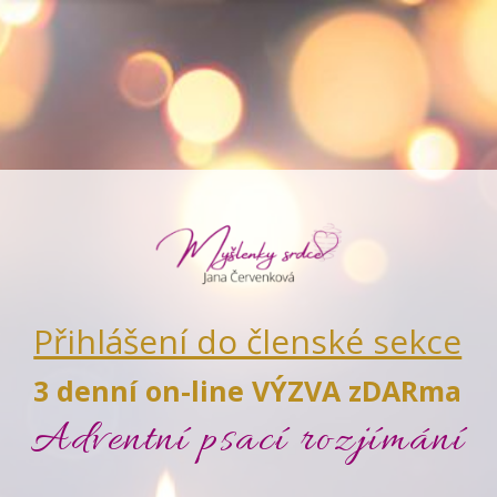
Přihlášení do členské sekce
3 denní on-line VÝZVA
zDARma
Adventní psací rozjímání